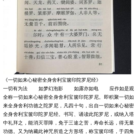
《一切如来心秘密全身舍利宝箧印陀罗尼经》
一切有为法 如梦幻泡影 如露亦如电 应作如是观
全称一切如来心秘密全身舍利宝箧印陀罗尼。即积聚一切如
来全身舍利功德之陀罗尼，凡四十句，出自一切如来心秘密
全身舍利宝箧印陀罗尼经。书写、诵读此陀罗尼，或纳入塔
中礼拜之，能消灭罪障，免于三途之苦，寿命长远，得无量
功德。又为纳藏此神咒所造之方形塔，称宝箧印塔，于四角