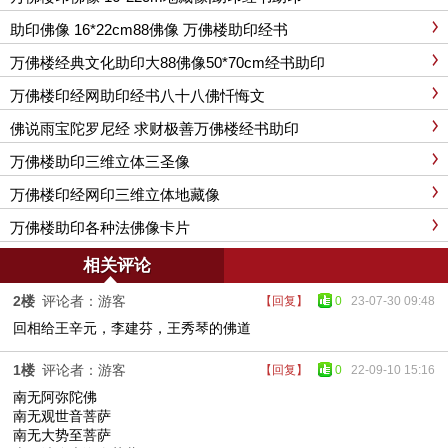
助印佛像 16*22cm88佛像 万佛楼助印经书
万佛楼经典文化助印大88佛像50*70cm经书助印
万佛楼印经网助印经书八十八佛忏悔文
佛说雨宝陀罗尼经 求财极善万佛楼经书助印
万佛楼助印三维立体三圣像
万佛楼印经网印三维立体地藏像
万佛楼助印各种法佛像卡片
相关评论
2楼
评论者：游客
【回复】
0
23-07-30 09:48
回相给王辛元，李建芬，王秀琴的佛道
1楼
评论者：游客
【回复】
0
22-09-10 15:16
南无阿弥陀佛
南无观世音菩萨
南无大势至菩萨