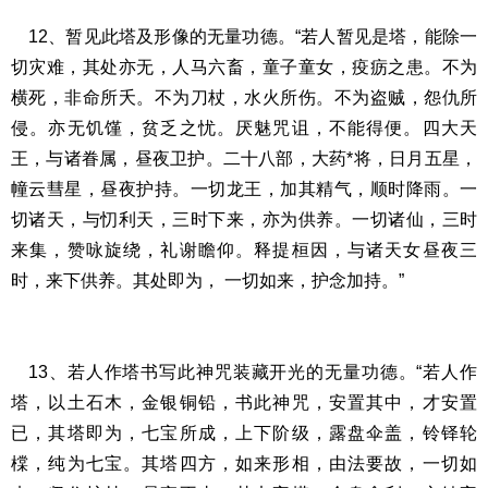
12、暂见此塔及形像的无量功德。“若人暂见是塔，能除一
切灾难，其处亦无，人马六畜，童子童女，疫疬之患。不为
横死，非命所夭。不为刀杖，水火所伤。不为盗贼，怨仇所
侵。亦无饥馑，贫乏之忧。厌魅咒诅，不能得便。四大天
王，与诸眷属，昼夜卫护。二十八部，大药*将，日月五星，
幢云彗星，昼夜护持。一切龙王，加其精气，顺时降雨。一
切诸天，与忉利天，三时下来，亦为供养。一切诸仙，三时
来集，赞咏旋绕，礼谢瞻仰。释提桓因，与诸天女昼夜三
时，来下供养。其处即为， 一切如来，护念加持。”
13、若人作塔书写此神咒装藏开光的无量功德。“若人作
塔，以土石木，金银铜铅，书此神咒，安置其中，才安置
已，其塔即为，七宝所成，上下阶级，露盘伞盖，铃铎轮
橖，纯为七宝。其塔四方，如来形相，由法要故，一切如