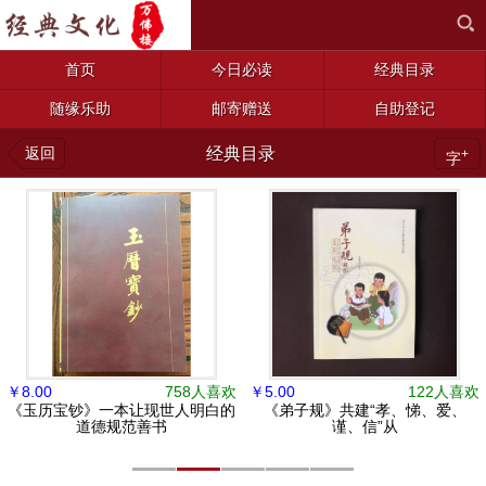
首页
今日必读
经典目录
随缘乐助
邮寄赠送
自助登记
返回
经典目录
+
字
￥
8.00
758人喜欢
￥
5.00
122人喜欢
《玉历宝钞》一本让现世人明白的
《弟子规》共建“孝、悌、爱、
道德规范善书
谨、信”从