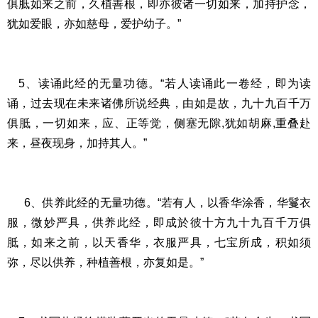
俱胝如来之前，久植善根，即亦彼诸一切如来，加持护念，
犹如爱眼，亦如慈母，爱护幼子。”
5、读诵此经的无量功德。“若人读诵此一卷经，即为读
诵，过去现在未来诸佛所说经典，由如是故，九十九百千万
俱胝，一切如来，应、正等觉，侧塞无隙,犹如胡麻,重叠赴
来，昼夜现身，加持其人。”
6、供养此经的无量功德。“若有人，以香华涂香，华鬘衣
服，微妙严具，供养此经，即成於彼十方九十九百千万俱
胝，如来之前，以天香华，衣服严具，七宝所成，积如须
弥，尽以供养，种植善根，亦复如是。”