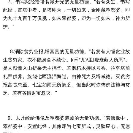
7、书写此经给塔装藏开光的无量功德。“若有众生，书写
此经，置塔中者，是塔即为，一切如来，金刚藏窣都婆。即
为九十九百千万俱胝，如来窣都婆，即为一切如来，神力所
护。”
8.消除贫穷业报,增富贵的无量功德。"若复有人悭贪业故
生贫穷家。衣不隐身食不续命。[(禾*尤)/里]瘦衰蔽人所恶*。
是人惭愧入山折采无主搹华。若磨朽木持以号香。往至塔前
礼拜供养。旋绕七匝流泪悔过。由神咒力及塔威德。灭贫穷
报富贵忽至。七宝如雨无所阙乏。但当此时弥饰佛法施与贫
乏。若有吝惜财宝忽灭。"
9、以此经给佛像及窣都婆装藏的无量功德。“若佛像中，
窣都婆中，安置此经，其像即为七宝所成，灵验应心，无愿