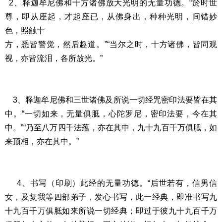
2、释迦牟尼佛和十方诸佛放大光明的无量功德。“於时世
尊，即从座起，才起座已，从佛身出，种种光明，间错妙
色，照触十
方，悉皆警觉，然后趣道。”“当尔之时，十方诸佛，皆同观
视，亦皆流泪，各所放光。”
3、释迦牟尼佛和三世诸佛及所说一切经咒密印法要皆在其
中。“一切如来，无量俱胝，心陀罗尼，密印法要，今在其
中。”“乃至八万四千法蕴，亦在其中，九十九百千万俱胝，如
来顶相，亦在其中。”
4、书写（印刷）此经的无量功德。“后世若有，信男信
女，及复我等四部弟子，发心书写，此一经典，即准书写九
十九百千万俱胝如来所说一切经典；即过于彼九十九百千万