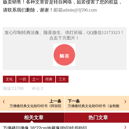
贩卖销售！
各种文章皆是转自网络，如若侵害了您的权益，
请联系我们删除，谢谢！
邮箱
admin@fj596.com
发心印制经典法像、随喜放生、供灯祈福，QQ微信12173323！
点击下方图片！
文化
一切
之一
经典
三大
阅读:
11798
评论:
2
上一条
下一条
万佛楼经典文化助印经书《阿弥陀
万佛楼经典文化助印经书《金刚般
经》
若波罗蜜经》金刚经断烦恼破魔障
相关文章
热门文章
万佛楼印佛像 16*22cm地藏像|助印经书助印