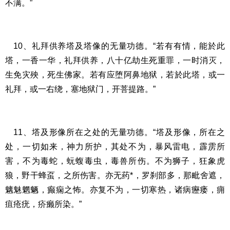
不满。”
10、礼拜供养塔及塔像的无量功德。“若有有情，能於此
塔，一香一华，礼拜供养，八十亿劫生死重罪，一时消灭，
生免灾殃，死生佛家。若有应堕阿鼻地狱，若於此塔，或一
礼拜，或一右绕，塞地狱门，开菩提路。”
11、塔及形像所在之处的无量功德。“塔及形像，所在之
处，一切如来，神力所护，其处不为，暴风雷电，霹雳所
害，不为毒蛇，蚖蝮毒虫，毒兽所伤。不为狮子，狂象虎
狼，野干蜂虿，之所伤害。亦无药*，罗刹部多，那毗舍遮，
魑魅魍魉，癫痫之怖。亦复不为，一切寒热，诸病癧瘘，痈
疽疮疣，疥癞所染。”