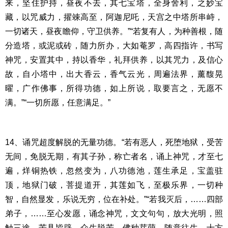
来，坚住护持，昼夜不去，其七宝塔，全身舍利，之妙宝
藏，以咒威力，擢竦高至，阿迦尼吒，天宫之中塔所串峙，
一切诸天，昼夜瞻仰，守卫供养。”“若复有人，为种善根，随
分造塔，或泥或砖，随力所办，大如菴罗，高四指许，书写
神咒，安置其中，持以香华，礼拜供养，以其咒力，及信心
故，自小塔中，出大香云，香气云光，周遍法界，薰馥晃
曜，广作佛事，所得功德，如上所说，取要言之，无愿不
满。”“一切所愿，任意满足。”
14、诵咒超度解脱的无量功德。“若有恶人，死堕地狱，受苦
无间，
免脱无期，有其子孙，称亡者名，诵上神咒，才至七
遍，烊铜热铁，
忽然变为，八功德池，莲生承足，宝盖驻
顶，地狱门破，菩提道开，
其莲如飞，至极乐界，一切种
智，自然显发，乐说无穷，位在补处。
”“若我灭后，……四部
弟子，……至心发愿，诵念神咒，文文句
句，放大光明，照
触三途，苦具皆辟，众生脱苦，佛种芽萌，随意
往生，十方