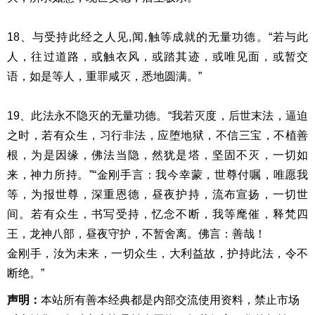
18、与受持此经之人见,闻,触等成就的无
量功德。“若与此
人，往过道路，或触衣风，或踏其迹，或唯见面，
或暂交
语，如是等人，重罪咸灭，悉地圆满。”
19、此法永不隐灭的无量功德。“我若灭度，后世末法，逼迫
之时，
若有众生，习行非法，应堕地狱，不信三宝，不植善
根，为是因缘，
佛法当隐，然犹是塔，坚固不灭，一切如
来，神力所持。”“金刚
手言：我今幸蒙，世尊付嘱，唯愿我
等，为报世尊，深重恩德，昼
夜护持，流布宣扬，一切世
间。若有众生，书写受持，忆念不断，
我等麾催，释梵四
王，龙神八部，昼夜守护，不暂舍离。佛言：善哉！
金刚手，汝为未来，一切众生，大利益故，护持此法，令不
断绝。”
声明：
本站所有善本经典都是内部交流使用资料，禁止市场