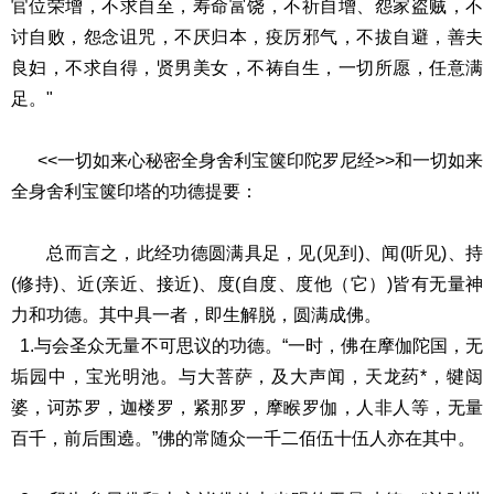
官位荣增，不
求自至，寿命富饶，不祈自增、怨家盗贼，不
讨自败，怨念诅
咒，不厌归本，疫厉邪气，不拔自避，善夫
良妇，不求自得，
贤男美女，不祷自生，一切所愿，任意满
足。"
<<一切如来心秘密全身舍利宝箧印陀罗尼经>>和一切如来
全身
舍利宝箧印塔的功德提要：
总而言之，此经功德圆满具足，见(见到)、闻(听见)、持
(修持)、
近(亲近、接近)、度(自度、度他（它）)皆有无量神
力和功德。
其中具一者，即生解脱，圆满成佛。
1.与会圣众无量不可思议的功德。“一时，佛在摩伽陀国，无
垢
园中，宝光明池。与大菩萨，及大声闻，天龙药*，犍闼
婆，诃
苏罗，迦楼罗，紧那罗，摩睺罗伽，人非人等，无量
百千，前后
围遶。”佛的常随众一千二佰伍十伍人亦在其中。