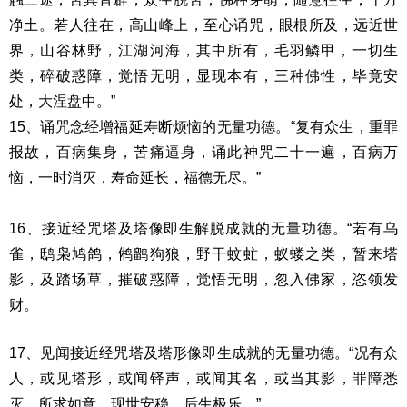
净土。若人往在，高山峰上，至心诵咒，眼根所及，远
近世
界，山谷林野，江湖河海，其中所有，毛羽鳞甲，一切生
类，
碎破惑障，觉悟无明，显现本有，三种佛性，毕竟安
处，大涅盘中。”
15、诵咒念经增福延寿断烦恼的无量功德。“复有众生，重罪
报故，
百病集身，苦痛逼身，诵此神咒二十一遍，百病万
恼，一时消灭，
寿命延长，福德无尽。”
16、接近经咒塔及塔像即生解脱成就的无量功德。“若有乌
雀，鸱
枭鸠鸽，鸺鹠狗狼，野干蚊虻，蚁蝼之类，暂来塔
影，及踏场草，
摧破惑障，觉悟无明，忽入佛家，恣领发
财。
17、见闻接近经咒塔及塔形像即生成就的无量功德。“况有众
人，
或见塔形，或闻铎声，或闻其名，或当其影，罪障悉
灭，所求如意，
现世安稳，后生极乐。”