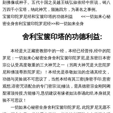
刻佛像或种子。五代十国之吴越王钱弘俶依经中所说，铸八
万四千小宝塔，纳此神咒，颁施四方，为著名之事例。
宝箧印陀罗尼经和宝箧印塔的功德利益
<<一切如来心秘
密全身舍利宝箧印陀罗尼经>>和一切如来全身
舍利宝箧印塔的功德利益:
本经是大正藏密教部中的一经，本经已经普传,经中的陀
罗尼：
一切如来心秘密全身舍利宝箧印陀罗尼,是东密日本密
宗公
认受高度敬重的三大神咒之一（另两大神咒是大悲陀罗
尼和佛
顶尊胜陀罗尼）！本经光是恭敬如法的念诵其经文，
功德与灵
验就不可思议了，当然本经有其三密(身密手印.意密
观想,语密
咒语配合的专门密宗法)修法，需具德密宗金刚阿阇
梨灌顶传授,
方能修习,恳切建议有缘者如法恭诵此经,本身就灵
验不可思议！
一切如来心秘密全身舍利宝
箧印陀罗尼, 此陀罗尼无愿不