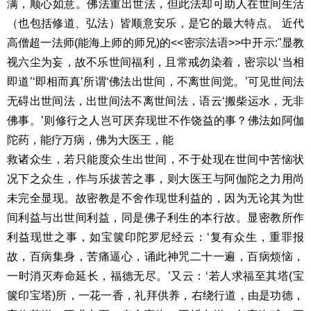
满，顺心如意。佛法重出世法，
但此法却可助人在世间生活
（也包括修道、弘法）皆顺意安乐，
是它的最大特点。 近代
高僧超一法师(能海上师的师兄)的<<密
宗法语>>中开示:"显教
视六尘为妄，故不乐世间福利，且常戒
勿染着，密宗以‘当相
即道’‘即相而真’所谓‘佛法出世间，
不离世间觉。’可见世间法
无碍出世间法，出世间法不离世间
法，语云‘搬柴运水，无非
佛事。’则修行之人岂可厌弃现世
不作饶益的事？佛法如阿伽
陀药，能疗万病，佛为大医王，能
救诸众生，若只能度众生出世间，不于处现在世间中苦恼状
况
下之众生，作与乐拔苦之事，则大医王与阿伽陀之力用尚
未完
全显现。故密教是不舍作现世利益的，因为无论其为世
间利益
与出世间利益，同是佛子利生的本行故。显密教所作
利益现世
之事，如宝箧印陀罗尼经云：‘复有众生，重罪报
故，百病集
身，苦痛逼心，诵此神咒二十一遍，百病烦恼，
一时消灭寿命
延长，福德无尽。’又云：‘若人求福至其塔(宝
箧印宝塔)所，
一花一香，礼拜供养，右绕行道，由是功德，