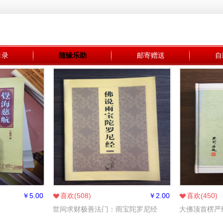
目录
随缘乐助
邮寄赠送
自
￥
5.00
喜欢(
508
)
￥
2.00
喜欢(
450
)
世间求财极善法门：雨宝陀罗尼经
大佛顶首楞严