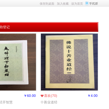
保存到桌面
加入收藏
设为首页
助登记
￥
60.00
喜欢(
70
)
￥
4.00
经开智慧
十善业道经