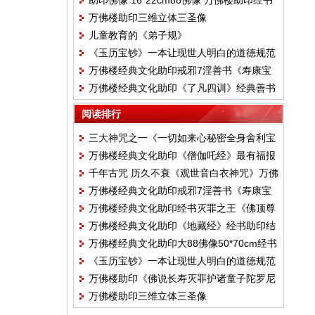
助印佛像 16*22cm88佛像 万佛楼助印经书
印
万佛楼助印三维立体三圣像
儿童教育的《弟子规》
《玉历宝钞》一本让现世人明白的道德规范
万佛楼经典文化助印戒邪7淫善书《寿康宝
万佛楼经典文化助印《了凡四训》经典善书
鉴》
阅读排行
三大神咒之一《一切如来心秘密全身舍利宝
万佛楼经典文化助印《僧伽吒经》最有福报
箧印罗尼经 》万佛楼经典文化助印经书
千年古咒 历久不衰《观世音白衣神咒》万佛
的经
万佛楼经典文化助印戒邪7淫善书《寿康宝
楼经典文化助印经书
万佛楼经典文化助印经书灭罪之王《佛顶尊
鉴》
万佛楼经典文化助印《地藏经》经书助印结
胜陀罗尼经》
万佛楼经典文化助印大88佛像50*70cm经书
缘
《玉历宝钞》一本让现世人明白的道德规范
助印
万佛楼助印《佛说长寿灭罪护诸童子陀罗尼
万佛楼助印三维立体三圣像
经》书