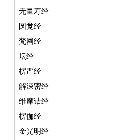
无量寿经
圆觉经
梵网经
坛经
楞严经
解深密经
维摩诘经
楞伽经
金光明经