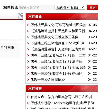
本栏最新
万佛楼经典文化 可印可结缘戒邪淫善
07-05
【孤品流通鉴赏】天然且末和田玉新
04-29
书《寿康宝鉴》经书助印结缘
万佛楼经典文化三维立体三圣像
03-20
疆和田玉 白玉手串 精进修行 万佛楼经典文
万佛楼三维立体地藏像35*25助印佛
03-20
35*25助印佛像
化
1月01日页
【孤品流通鉴赏】天然和田玉青海和
02-27
像
佛教十三经(全套装全12册) 四十二章
04-22
田玉碧玉手串 菠菜绿精进修行 万佛楼经典
佛教十三经(全套装全12册) 法华经
04-22
经
文化
佛教十三经(全套装全12册) 金光明经
04-22
佛教十三经(全套装全12册) 楞伽经
04-22
佛教十三经之维摩诘经
04-22
本栏推荐
种德立命、修身治世类教育书籍了凡四训
万佛楼印佛像 16*22cm地藏像|助印经书助