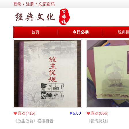
登录
/
注册
/
忘记密码
首页
今日必读
经典
喜欢(
715
)
￥
5.00
喜欢(
866
)
《放生仪轨》横排拼音
《觉海慈航》