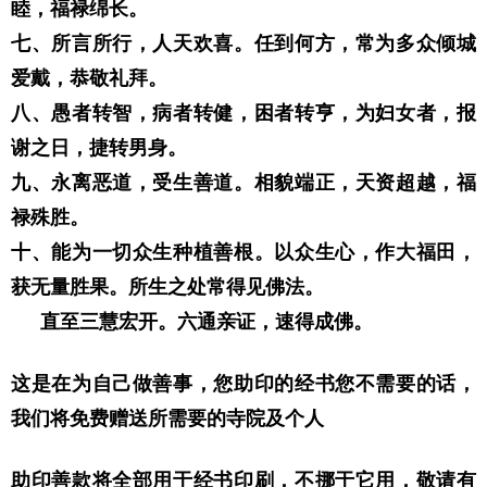
睦，福禄绵长。
七、所言所行，人天欢喜。任到何方，常为多众倾城
爱戴，恭敬礼拜。
八、愚者转智，病者转健，困者转亨，为妇女者，报
谢之日，捷转男身。
九、永离恶道，受生善道。相貌端正，天资超越，福
禄殊胜。
十、能为一切众生种植善根。以众生心，作大福田，
获无量胜果。所生之处常得见佛法。
直至三慧宏开。六通亲证，速得成佛。
这是在为自己做善事，您助印的经书您不需要的话，
我们将免费赠送所需要的寺院及个人
助印善款将全部用于经书印刷，不挪于它用，敬请有