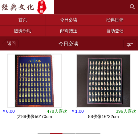
首页
今日必读
经典目录
随缘乐助
邮寄赠送
自助登记
返回
今日必读
+
字
￥
6.00
478人喜欢
￥
1.00
396人喜欢
大88佛像50*70cm
88佛像16*22cm