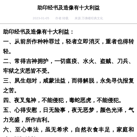
助印经书及造像有十大利益
2023-01-05 作者:转载 来源:万佛楼经典文化
助印经书及造像有十大利益：
一、从前所作种种罪过，轻者立即消灭，重者也得转
轻。
二、常得吉神拥护，一切瘟疫、水火、盗贼、刀兵、
牢狱之灾悉皆不受。
三、夙生怨对，咸蒙法益，而得解脱，永免寻仇报复
之苦。
四、夜叉鬼神，不能侵犯，毒蛇恶虎，不能侵犯。
五、心得安慰，日无险事，夜无恶梦，颜色光泽，气
力充盛，所作吉利。
六、至心奉法，虽无希求，自然衣食丰足，家庭和