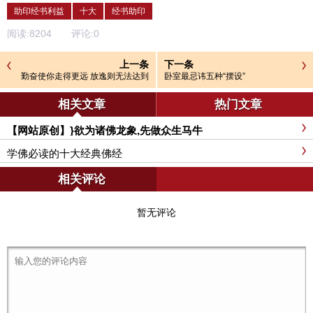
助印经书利益
十大
经书助印
阅读:
8204
评论:
0
上一条
下一条
勤奋使你走得更远 放逸则无法达到
卧室最忌讳五种“摆设”
彼岸
相关文章
热门文章
【网站原创】}欲为诸佛龙象,先做众生马牛
学佛必读的十大经典佛经
相关评论
暂无评论