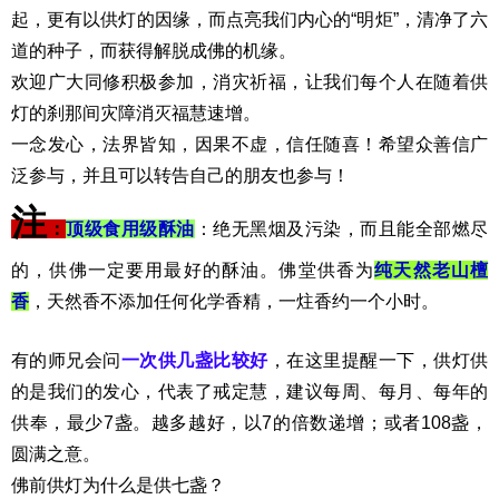
起，更有以供灯的因缘，而点亮我们内心的“明炬”，清净了六
道的种子，而获得解脱成佛的机缘。
欢迎广大同修积极参加，消灾祈福，让我们每个人在随着供
灯的刹那间灾障消灭福慧速增。
一念发心，法界皆知，因果不虚，信任随喜！希望众善信广
泛参与，并且可以转告自己的朋友也参与！
注
：
顶级食用级酥油
：绝无黑烟及污染，而且能全部燃尽
的，供佛一定要用最好的酥油。佛堂供香为
纯天然老山
檀
香
，天然香不添加任何化学香精，一炷香约一个小时。
有的师兄会问
一次供几盏比较好
，在这里提醒一下，供灯供
的是我们的发心，代表了戒定慧，建议每周、每月、每年的
供奉，最少7盏。越多越好，以7的倍数递增；或者108盏，
圆满之意。
佛前供灯为什么是供七盏？