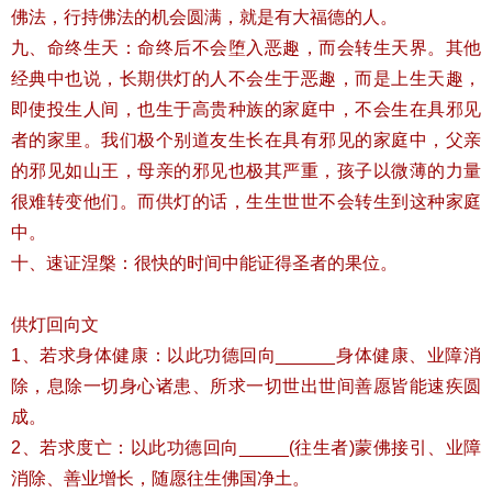
佛法，行持佛法的机会圆满，就是有大福德的人。
九、命终生天：命终后不会堕入恶趣，而会转生天界。其他
经典中也说，长期供灯的人不会生于恶趣，而是上生天趣，
即使投生人间，也生于高贵种族的家庭中，不会生在具邪见
者的家里。我们极个别道友生长在具有邪见的家庭中，父亲
的邪见如山王，母亲的邪见也极其严重，孩子以微薄的力量
很难转变他们。而供灯的话，生生世世不会转生到这种家庭
中。
十、速证涅槃：很快的时间中能证得圣者的果位。
供灯回向文
1、若求身体健康：以此功德回向______身体健康、业障消
除，息除一切身心诸患、所求一切世出世间善愿皆能速疾圆
成。
2、若求度亡：以此功德回向_____(往生者)蒙佛接引、业障
消除、善业增长，随愿往生佛国净土。