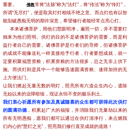
重要。
常将“法脉”称为“法灯”，将“传法”称为“传灯”，
佛教
所谓“无尽灯”，便是取其灯灯相续不绝之意。而点灯也有以智
能划破愚痴无明的期许深意，希望修行者能经常点亮心灯。
本来诸佛菩萨，用他们慧眼明净，遍照一切，并不需要灯
烛来为他们照明。供灯的目的不是诸佛菩萨的需要，而是利
益行者自己的需要。诸佛菩萨是行者们的导师，但诸佛菩萨
的成就不能像送礼一样直接给予行者，行者要想成就，就一
定要积聚福慧资粮，积累资粮的方法很多，总之无非上供下
施。而供灯则是其中一个能够迅速圆满资粮、速得加持的无
上方便法门。
让我们燃起无量无数的明灯，照亮所有六道众生内心，遣除
无始以来的业障暗恼，现证永恒不变的极乐刹土。
我们衷心祈愿所有参加及真诚随喜的众生都可获得此次供灯
的圆满功德
，积累起广大的福报，并消除我们无量劫以来的
所有无明愚痴，愿我们都可以通过在供灯清净行，来点燃我
们内心的“慧灯之光”，照亮我们修行直至成就的道路！