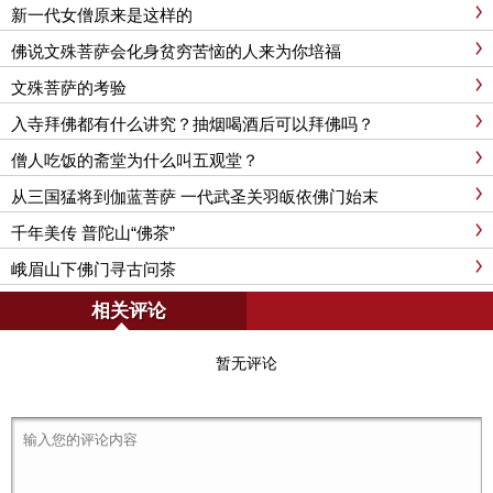
新一代女僧原来是这样的
佛说文殊菩萨会化身贫穷苦恼的人来为你培福
文殊菩萨的考验
入寺拜佛都有什么讲究？抽烟喝酒后可以拜佛吗？
僧人吃饭的斋堂为什么叫五观堂？
从三国猛将到伽蓝菩萨 一代武圣关羽皈依佛门始末
千年美传 普陀山“佛茶”
峨眉山下佛门寻古问茶
相关评论
暂无评论