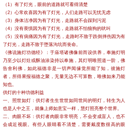
（1）有了灯光，眼前的道路就可看得清楚
（2）心常欢喜因为有了灯光，人们走路可以无忧无虑
（3）身体洁净因为有了灯光，走路就不会踩到污泥
（4）没有畏惧因为有了灯光，走路就不怕狼狗的吠叫
（5）没有病痛因为有了灯光，走路时不致于跌倒摔伤因为有
了灯光，走路不致于堕落沟坑而丧命。
《佛说施灯功德经》：于庙塔诸佛像前而设供养，奉施灯明
乃至少以灯炷或酥油涂染持以奉施，其灯明唯照道一阶，佛
告舍利佛，如此福德非是一切声闻缘觉所能了知，彼施灯
者，所得果报福德之聚，无量无边不可算数，唯佛如来乃能
知也。
供灯的十种功德利益
一、照世如灯：供灯者生生世世如同世间的明灯，转生为人
也是人中之王，就像上师如意宝一样，慧灯照亮整个世界。
二、肉眼不坏：供灯者肉眼非常明亮，不会变成盲人，也不
会成近视眼。有些人眼睛看不清楚，需要戴度数很高的眼