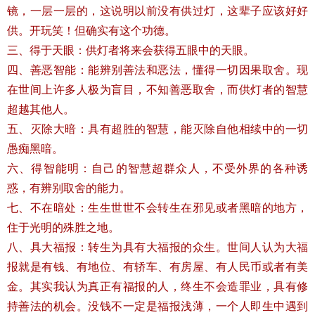
镜，一层一层的，这说明以前没有供过灯，这辈子应该好好
供。开玩笑！但确实有这个功德。
三、得于天眼：供灯者将来会获得五眼中的天眼。
四、善恶智能：能辨别善法和恶法，懂得一切因果取舍。现
在世间上许多人极为盲目，不知善恶取舍，而供灯者的智慧
超越其他人。
五、灭除大暗：具有超胜的智慧，能灭除自他相续中的一切
愚痴黑暗。
六、得智能明：自己的智慧超群众人，不受外界的各种诱
惑，有辨别取舍的能力。
七、不在暗处：生生世世不会转生在邪见或者黑暗的地方，
住于光明的殊胜之地。
八、具大福报：转生为具有大福报的众生。世间人认为大福
报就是有钱、有地位、有轿车、有房屋、有人民币或者有美
金。其实我认为真正有福报的人，终生不会造罪业，具有修
持善法的机会。没钱不一定是福报浅薄，一个人即生中遇到