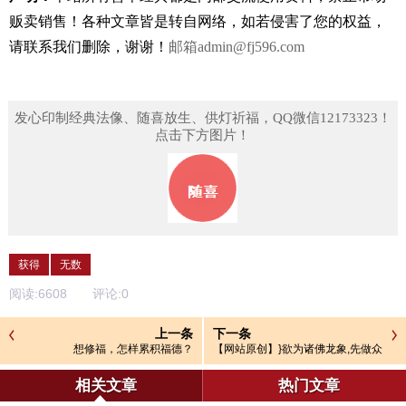
贩卖销售！
各种文章皆是转自网络，如若侵害了您的权益，
请联系我们删除，谢谢！
邮箱
admin@fj596.com
发心印制经典法像、随喜放生、供灯祈福，QQ微信12173323！
点击下方图片！
获得
无数
阅读:
6608
评论:
0
上一条
下一条
想修福，怎样累积福德？
【网站原创】}欲为诸佛龙象,先做众
生马牛
相关文章
热门文章