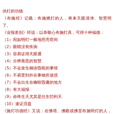
供灯的功德
《布施经》记载：布施燃灯的人，将来天眼清净、智慧明
了。
《业报差别》经说：以恭敬心布施灯具，可得十种福德：
（1）宛如明灯一般地照亮世间
（2）眼睛没有疾病
（3）容易证得天眼通
（4）分辨善恶的智慧
（5）不会发生糊涂昏暗的事情
（6）不易受到外在事物所迷惑
（7）不会出生在幽暗昏庸的地方
（8）有大福报
（9）命终生天尤其是往生忉利天
（10）速证涅盘
《施灯功德经》又说：在佛塔、佛殿或佛堂布施明灯的人，