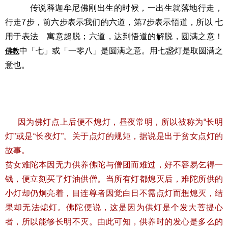
传说释迦牟尼佛刚出生的时候，一出生就落地行走，
行走7步，前六步表示我们的六道，第7步表示悟道，所以 七
用于表法 寓意超脱；六道，达到悟道的解脱，圆满之意！
中「七」或「一零八」是圆满之意。用七盏灯是取圆满之
佛教
意也。
因为佛灯点上后便不熄灯，昼夜常明，所以被称为“长明
灯”或是“长夜灯”。关于点灯的规矩，据说是出于贫女点灯的
故事。
贫女难陀本因无力供养佛陀与僧团而难过，好不容易乞得一
钱，便立刻买了灯油供僧。当所有灯都熄灭后，难陀所供的
小灯却仍炯亮着，目连尊者因觉白日不需点灯而想熄灭，结
果却无法熄灯。佛陀便说，这是因为供灯是个发大菩提心
者，所以能够长明不灭。由此可知，供养时的发心是多么的