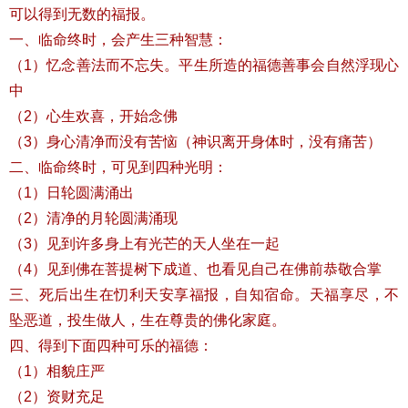
可以得到无数的福报。
一、临命终时，会产生三种智慧：
（1）忆念善法而不忘失。平生所造的福德善事会自然浮现心
中
（2）心生欢喜，开始念佛
（3）身心清净而没有苦恼（神识离开身体时，没有痛苦）
二、临命终时，可见到四种光明：
（1）日轮圆满涌出
（2）清净的月轮圆满涌现
（3）见到许多身上有光芒的天人坐在一起
（4）见到佛在菩提树下成道、也看见自己在佛前恭敬合掌
三、死后出生在忉利天安享福报，自知宿命。天福享尽，不
坠恶道，投生做人，生在尊贵的佛化家庭。
四、得到下面四种可乐的福德：
（1）相貌庄严
（2）资财充足