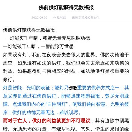
佛前供灯能获得无数福报
2022-06-05 作者:转载 来源:万佛楼经典文化
佛前供灯能获得无数福报
一灯能灭千年暗，积聚无量无尽殊胜功德
一灯能破千年暗，一智能除万世愚
如果没有灯，我们在夜晚会失去很大的世界。佛的功德遍于
虚空，如果没有如法的供灯，我们也会失去亲近如来功德的
利益。如果想得到与佛相应的利益，如法地供灯是很重要的
修行。
灯是智能、光明的表征；燃灯乃
重要的供养方式之一，其
佛教
意义即是通过在佛前供灯，能够迅速积聚福报，焚尽无明业
障。点燃我们内心的“自性明灯”，使我们通向智慧、光明的彼
岸！供灯的功德无量无边，难以说尽。
而对于亡人，供灯的利益就更加不可思议
，其有遣除中阴黑
暗、无助恐怖的力量，有烧尽地狱、恶鬼、傍生的果报的缘