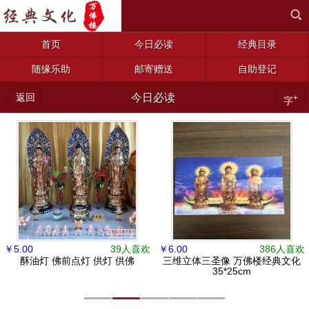
首页
今日必读
经典目录
随缘乐助
邮寄赠送
自助登记
返回
今日必读
+
字
￥
5.00
39人喜欢
￥
6.00
386人喜欢
酥油灯 佛前点灯 供灯 供佛
三维立体三圣像 万佛楼经典文化
35*25cm