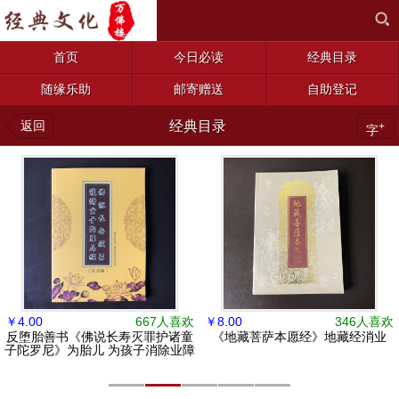
首页
今日必读
经典目录
随缘乐助
邮寄赠送
自助登记
返回
经典目录
+
字
￥
4.00
667人喜欢
￥
8.00
346人喜欢
反堕胎善书《佛说长寿灭罪护诸童
《地藏菩萨本愿经》地藏经消业
子陀罗尼》为胎儿 为孩子消除业障