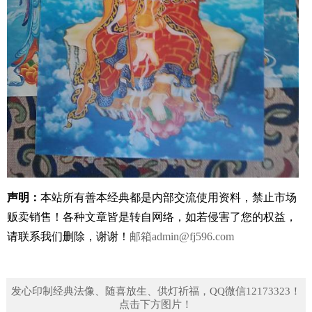
声明：
本站所有善本经典都是内部交流使用资料，禁止市场
贩卖销售！
各种文章皆是转自网络，如若侵害了您的权益，
请联系我们删除，谢谢！
邮箱
admin@fj596.com
发心印制经典法像、随喜放生、供灯祈福，QQ微信12173323！
点击下方图片！