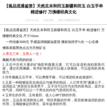
【孤品流通鉴赏】天然且末和田玉新疆和田玉 白玉手串
精进修行 万佛楼经典文化
2024-04-29 作者:转载 来源:万佛楼经典文化
【孤品流通鉴赏】天然且末和田玉新疆和田玉 白玉手串 精进修行 万
佛楼经典文化 尺寸16mm
一件结缘3680元 手感温润细腻油度强 佛前加持开%光 一心念佛
佛珠表面黑色点点为天然矿点
人养玉三年，玉养人一生！
佩戴天然与死的好处：
1.玉石中含有大量的矿物质和微量元素，它可以促进机体的新陈代
谢，通过长期佩戴，有些矿物质还可以被人体吸收，可以提高机体免
疫力。
2.经常佩戴玉石手串，可以摩擦手腕，可以增进机体血液循环。
3.玉是一种能够提高自身品位与修养的饰品，人们常常用“谦谦公子，
温润如玉”来形容古装美男子，玉不仅可以作为女性的装饰品，提升女
性气质，同样可以让一个男生的内在气质得到升化。
4
.
玉养生的作用。玉有避邪、使人心神宁静的作用。
此外，玉还具有清肺清心肺、明目养颜的作用，甚至能够滋润肌肤的
作用，玉镯能够起到养生、延年益寿的作用。