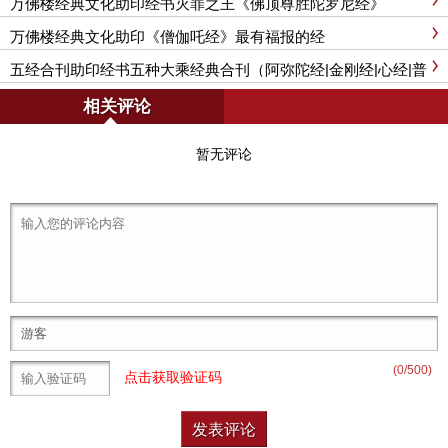
万佛楼经典文化助印经书灭罪之王《佛顶尊胜陀罗尼经》
万佛楼经典文化助印《僧伽吒经》最有福报的经
五经合刊助印经书五种大乘经典合刊（阿弥陀经|金刚经|心经|普
门品|大悲咒）
相关评论
暂无评论
(
0
/500)
点击获取验证码