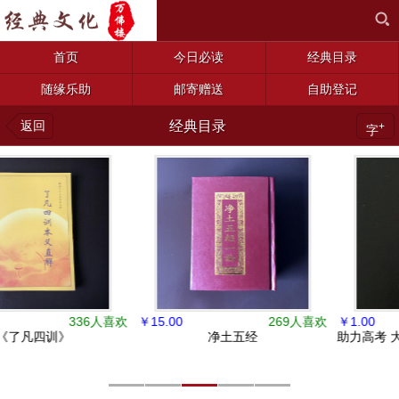
首页
今日必读
经典目录
随缘乐助
邮寄赠送
自助登记
返回
经典目录
+
字
￥
6.00
478人喜欢
￥
1.00
396人喜欢
大88佛像50*70cm
88佛像16*22cm