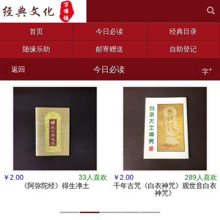
首页
今日必读
经典目录
随缘乐助
邮寄赠送
自助登记
返回
今日必读
+
字
￥
2.00
33人喜欢
￥
2.00
289人喜欢
《阿弥陀经》得生净土
千年古咒《白衣神咒》观世音白衣
神咒》