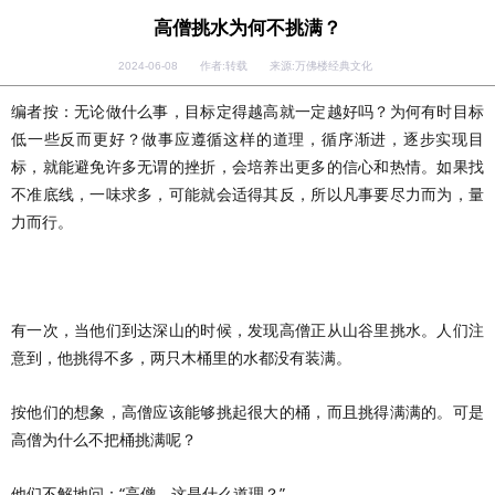
高僧挑水为何不挑满？
2024-06-08 作者:转载 来源:万佛楼经典文化
编者按：无论做什么事，目标定得越高就一定越好吗？为何有时目标
低一些反而更好？做事应遵循这样的道理，循序渐进，逐步实现目
标，就能避免许多无谓的挫折，会培养出更多的信心和热情。如果找
不准底线，一味求多，可能就会适得其反，所以凡事要尽力而为，量
力而行。
有一次，当他们到达深山的时候，发现高僧正从山谷里挑水。人们注
意到，他挑得不多，两只木桶里的水都没有装满。
按他们的想象，高僧应该能够挑起很大的桶，而且挑得满满的。可是
高僧为什么不把桶挑满呢？
他们不解地问：“高僧，这是什么道理？”