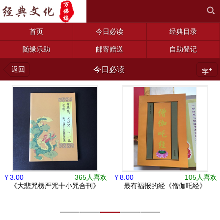
首页
今日必读
经典目录
随缘乐助
邮寄赠送
自助登记
返回
今日必读
+
字
￥
3.00
365人喜欢
￥
8.00
105人喜欢
《大悲咒楞严咒十小咒合刊》
最有福报的经《僧伽吒经》