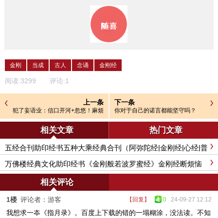
金刚
当成
古人
念诵
金刚经
阅读:
3299
评论:
1
上一条
下一条
犯了妄语业：信口开河+忽悠！麻烦
你对于自己的诺言都能坚守吗？
可就大了
相关文章
热门文章
五经合刊助印经书五种大乘经典合刊（阿弥陀经|金刚经|心经|普
门品|大悲咒）
万佛楼经典文化助印经书《金刚般若波罗蜜经》金刚经断烦恼
破魔障
相关评论
1楼
评论者：游客
【回复】
0
24-09-27 12:12
我想求一夲《指月录》。百度上下载的错的一塌糊涂，没法读。不知