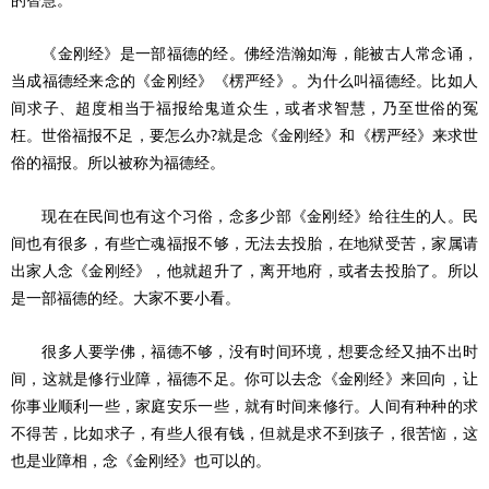
《金刚经》是一部福德的经。佛经浩瀚如海，能被古人常念诵，
当成福德经来念的《金刚经》《楞严经》。为什么叫福德经。比如人
间求子、超度相当于福报给鬼道众生，或者求智慧，乃至世俗的冤
枉。世俗福报不足，要怎么办?就是念《金刚经》和《楞严经》来求世
俗的福报。所以被称为福德经。
现在在民间也有这个习俗，念多少部《金刚经》给往生的人。民
间也有很多，有些亡魂福报不够，无法去投胎，在地狱受苦，家属请
出家人念《金刚经》，他就超升了，离开地府，或者去投胎了。所以
是一部福德的经。大家不要小看。
很多人要学佛，福德不够，没有时间环境，想要念经又抽不出时
间，这就是修行业障，福德不足。你可以去念《金刚经》来回向，让
你事业顺利一些，家庭安乐一些，就有时间来修行。人间有种种的求
不得苦，比如求子，有些人很有钱，但就是求不到孩子，很苦恼，这
也是业障相，念《金刚经》也可以的。