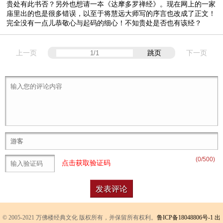
贵处有此书否？另外也想请一夲《达摩多罗禅经》。现在网上的一家
庙里出的也是很多错误，以至于将慧远大师写的序言也改成了正文！
完全没有一点儿恭敬心与起码的细心！不知贵处是否也有该经？
上一页
跳页
下一页
(
0
/500)
点击获取验证码
© 2005-2021 万佛楼经典文化 版权所有，并保留所有权利。
鲁ICP备18048806号-1
出