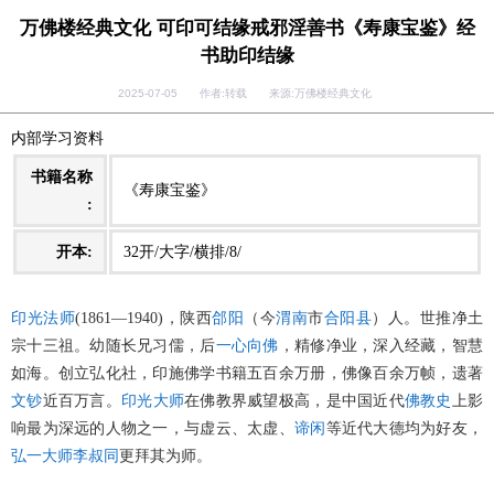
万佛楼经典文化 可印可结缘戒邪淫善书《寿康宝鉴》经
书助印结缘
2025-07-05 作者:转载 来源:万佛楼经典文化
内部学习资料
书籍名称
《寿康宝鉴》
:
开本:
32开/大字/横排/8/
印光法师
(1861—1940)，陕西
郃阳
（今
渭南
市
合阳县
）人。世推净土
宗十三祖。幼随长兄习儒，后
一心向佛
，精修净业，深入经藏，智慧
如海。创立弘化社，印施佛学书籍五百余万册，佛像百余万帧，遗著
文钞
近百万言。
印光大师
在佛教界威望极高，是中国近代
佛教史
上影
响最为深远的人物之一，与虚云、太虚、
谛闲
等近代大德均为好友，
弘一大师
李叔同
更拜其为师。