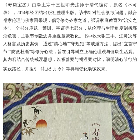
《寿康宝鉴》由净土宗十三祖印光法师于清代编订，原名《不可
录》，2014年经团结出版社整理出版。该书针对社会纵欲问题，融合
儒家伦理与佛家因果观，倡导修身齐家之道，强调家庭教育为“治安之
本”。 全书分序题、警训、事证等七部分，从伦理与生理角度剖析邪
淫危害，主张节制欲念并重视童蒙教化。书中收录张三丰、汪舟次等
人格言及历史案例，通过“清心地”“守规矩”等戒淫方法，提出“立誓守
节”“防微杜渐”等修身心法，旨在引导树立正确伦理观与健康生活观。
其内容结合传统戒淫思想，以福善案与祸淫案对比，阐明清心节欲的
实践路径，并援引《礼记·月令》等典籍强化劝诫效果。