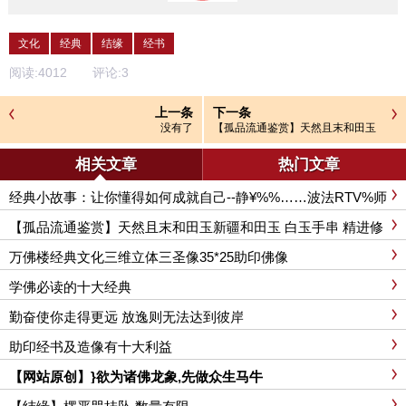
文化
经典
结缘
经书
阅读:
4012
评论:
3
上一条
下一条
没有了
【孤品流通鉴赏】天然且末和田玉
新疆和田玉 白玉手串 精进修行 万佛
楼经典文化
相关文章
热门文章
经典小故事：让你懂得如何成就自己--静¥%%……波法RTV%师
【孤品流通鉴赏】天然且末和田玉新疆和田玉 白玉手串 精进修
行 万佛楼经典文化
万佛楼经典文化三维立体三圣像35*25助印佛像
学佛必读的十大经典
勤奋使你走得更远 放逸则无法达到彼岸
助印经书及造像有十大利益
【网站原创】}欲为诸佛龙象,先做众生马牛