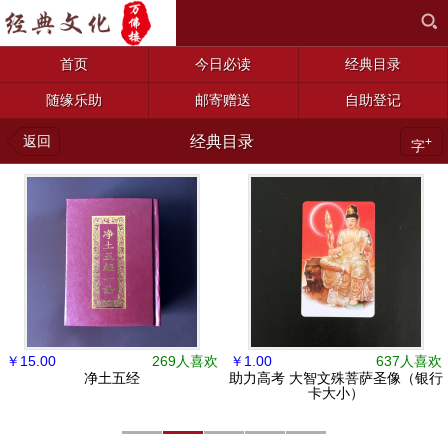
首页
今日必读
经典目录
随缘乐助
邮寄赠送
自助登记
返回
经典目录
+
字
￥
15.00
269人喜欢
￥
1.00
637人喜欢
净土五经
助力高考 大智文殊菩萨圣像（银行
卡大小）