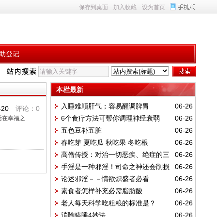
保存到桌面
加入收藏
设为首页
助登记
本栏最新
入睡难顺肝气；容易醒调脾胃
06-26
-20
评论：0
6个食疗方法可帮你调理神经衰弱
06-26
活在幸福之
五色豆补五脏
06-26
春吃芽 夏吃瓜 秋吃果 冬吃根
06-26
高僧传授：对治一切恶疾、绝症的三
06-26
手淫是一种邪淫！司命之神还会削损
06-26
件法宝
论述邪淫－－情欲炽盛者必看
06-26
福报
素食者怎样补充必需脂肪酸
06-26
老人每天科学吃粗粮的标准是？
06-26
消除瞌睡4妙法
06-26