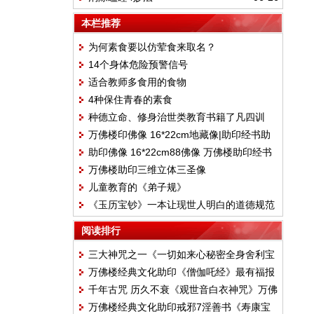
本栏推荐
为何素食要以仿荤食来取名？
14个身体危险预警信号
适合教师多食用的食物
4种保住青春的素食
种德立命、修身治世类教育书籍了凡四训
万佛楼印佛像 16*22cm地藏像|助印经书助
助印佛像 16*22cm88佛像 万佛楼助印经书
印
万佛楼助印三维立体三圣像
儿童教育的《弟子规》
《玉历宝钞》一本让现世人明白的道德规范
阅读排行
三大神咒之一《一切如来心秘密全身舍利宝
万佛楼经典文化助印《僧伽吒经》最有福报
箧印罗尼经 》万佛楼经典文化助印经书
千年古咒 历久不衰《观世音白衣神咒》万佛
的经
万佛楼经典文化助印戒邪7淫善书《寿康宝
楼经典文化助印经书