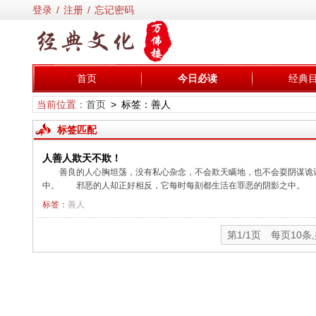
登录
/
注册
/
忘记密码
首页
今日必读
经典
当前位置：
首页
> 标签：善人
标签匹配
人善人欺天不欺！
善良的人心胸坦荡，没有私心杂念，不会欺天瞒地，也不会耍阴谋诡
中。 邪恶的人却正好相反，它每时每刻都生活在罪恶的阴影之中。 俗话说
标签：
善人
第1/1页 每页10条