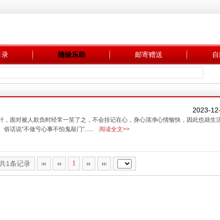
目录
随缘乐助
邮寄赠送
自
2023-12
计，面对被人欺负时经常一笑了之，不会挂记在心，身心清净心情愉快，因此也就生
“不做亏心事不怕鬼敲门”......
阅读全文>>
,共1条记录
1