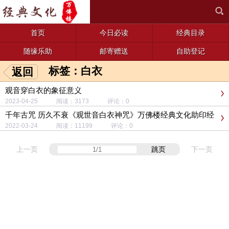
首页
今日必读
经典目录
随缘乐助
邮寄赠送
自助登记
标签：白衣
返回
观音穿白衣的象征意义
2023-04-25 阅读：3173 评论：0
千年古咒 历久不衰《观世音白衣神咒》万佛楼经典文化助印经
书
2022-03-24 阅读：11199 评论：0
上一页
跳页
下一页