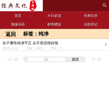
首页
今日必读
经典目录
随缘乐助
邮寄赠送
自助登记
标签：纯净
返回
女子秉性纯净守正 从不邪淫得好报
2023-12-20 阅读：3385 评论：0
上一页
跳页
下一页