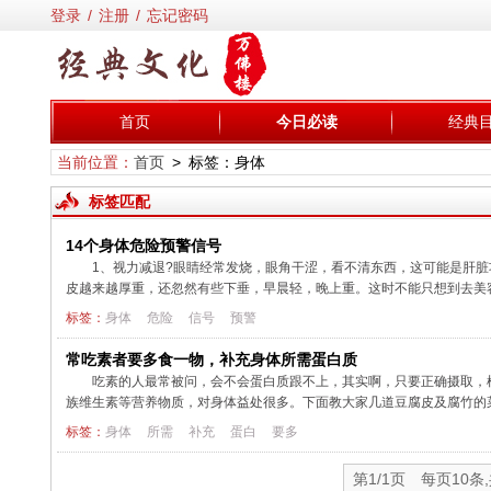
登录
/
注册
/
忘记密码
首页
今日必读
经典
当前位置：
首页
> 标签：身体
标签匹配
14个身体危险预警信号
1、视力减退?眼睛经常发烧，眼角干涩，看不清东西，这可能是肝脏
皮越来越厚重，还忽然有些下垂，早晨轻，晚上重。这时不能只想到去美容院
标签：
身体
危险
信号
预警
常吃素者要多食一物，补充身体所需蛋白质
吃素的人最常被问，会不会蛋白质跟不上，其实啊，只要正确摄取，
族维生素等营养物质，对身体益处很多。下面教大家几道豆腐皮及腐竹的菜谱
标签：
身体
所需
补充
蛋白
要多
第1/1页 每页10条