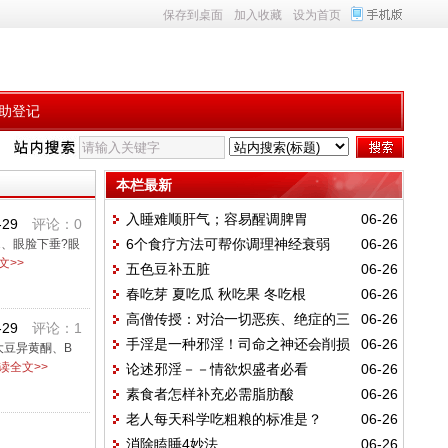
保存到桌面
加入收藏
设为首页
助登记
本栏最新
入睡难顺肝气；容易醒调脾胃
06-26
-29
评论：0
6个食疗方法可帮你调理神经衰弱
06-26
、眼脸下垂?眼
文>>
五色豆补五脏
06-26
春吃芽 夏吃瓜 秋吃果 冬吃根
06-26
高僧传授：对治一切恶疾、绝症的三
06-26
-29
评论：1
手淫是一种邪淫！司命之神还会削损
06-26
件法宝
豆异黄酮、B
读全文>>
论述邪淫－－情欲炽盛者必看
06-26
福报
素食者怎样补充必需脂肪酸
06-26
老人每天科学吃粗粮的标准是？
06-26
消除瞌睡4妙法
06-26