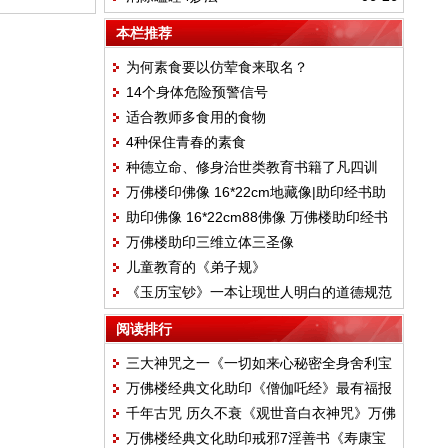
本栏推荐
为何素食要以仿荤食来取名？
14个身体危险预警信号
适合教师多食用的食物
4种保住青春的素食
种德立命、修身治世类教育书籍了凡四训
万佛楼印佛像 16*22cm地藏像|助印经书助
助印佛像 16*22cm88佛像 万佛楼助印经书
印
万佛楼助印三维立体三圣像
儿童教育的《弟子规》
《玉历宝钞》一本让现世人明白的道德规范
阅读排行
三大神咒之一《一切如来心秘密全身舍利宝
万佛楼经典文化助印《僧伽吒经》最有福报
箧印罗尼经 》万佛楼经典文化助印经书
千年古咒 历久不衰《观世音白衣神咒》万佛
的经
万佛楼经典文化助印戒邪7淫善书《寿康宝
楼经典文化助印经书