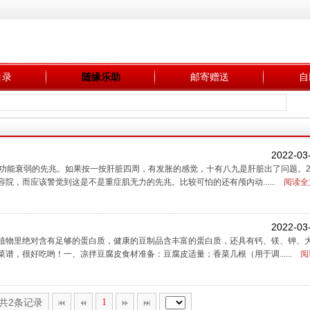
目录
随缘乐助
邮寄赠送
自
2022-03
功能衰弱的先兆。如果按一按肝脏四周，有发胀的感觉，十有八九是肝脏出了问题。2
，而应该警觉到这是不是重症肌无力的先兆。比较可怕的还有颅内动......
阅读全
2022-03
植物里绝对含有足够的蛋白质，健康的豆制品含丰富的蛋白质，还具有钙、镁、钾、大
，很好吃哟！一、凉拌豆腐皮食材准备：豆腐皮适量；香菜几根（用于调......
阅
,共2条记录
1